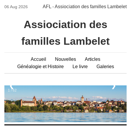
AFL - Assiociation des familles Lambelet
06 Aug 2026
Assiociation des
familles Lambelet
Accueil
Nouvelles
Articles
Généalogie et Histoire
Le livre
Galeries
❮
❯
1 / 62