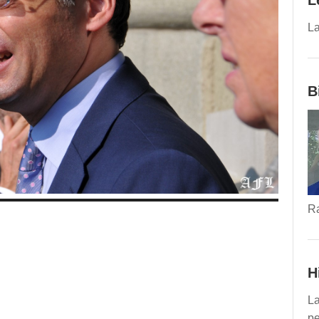
L
La
B
R
H
La
pe