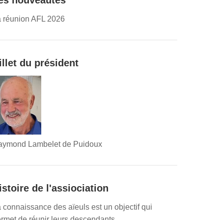
es nouveautés
 réunion AFL 2026
illet du président
aymond Lambelet de Puidoux
istoire de l'assiociation
 connaissance des aïeuls est un objectif qui
rmet de réunir leurs descendants