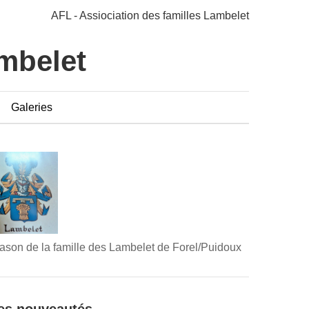
AFL - Assiociation des familles Lambelet
ambelet
Galeries
ason de la famille des Lambelet de Forel/Puidoux