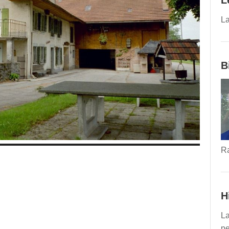
L
La
B
R
H
La
pe