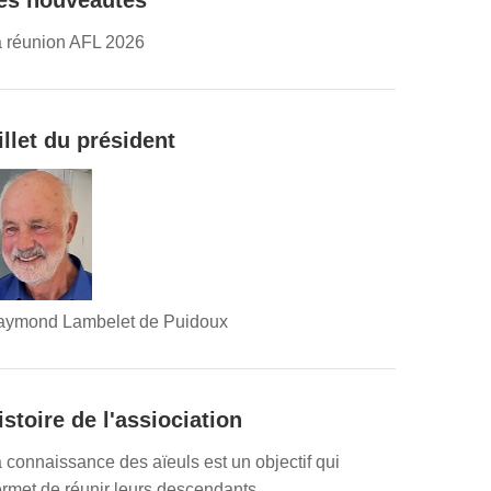
es nouveautés
 réunion AFL 2026
illet du président
aymond Lambelet de Puidoux
istoire de l'assiociation
 connaissance des aïeuls est un objectif qui
rmet de réunir leurs descendants