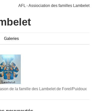
AFL - Assiociation des familles Lambelet
ambelet
Galeries
ason de la famille des Lambelet de Forel/Puidoux