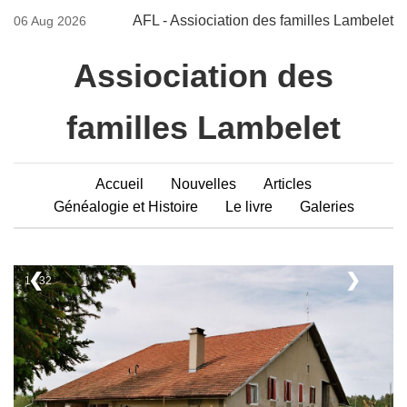
AFL - Assiociation des familles Lambelet
06 Aug 2026
Assiociation des
familles Lambelet
Accueil
Nouvelles
Articles
Généalogie et Histoire
Le livre
Galeries
❮
❯
1 / 32