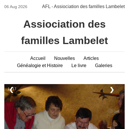
AFL - Assiociation des familles Lambelet
06 Aug 2026
Assiociation des
familles Lambelet
Accueil
Nouvelles
Articles
Généalogie et Histoire
Le livre
Galeries
❮
❯
1 / 17