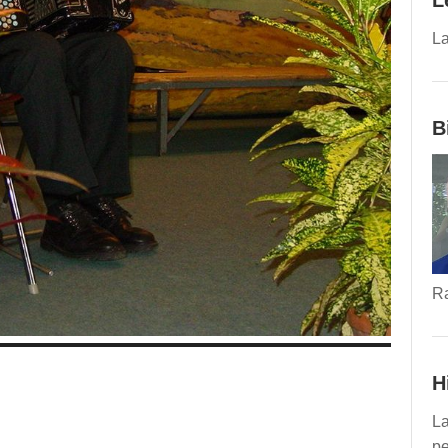
L
La
B
R
H
La
pe