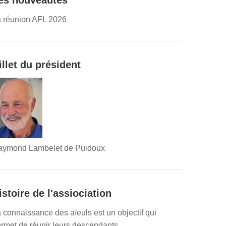
es nouveautés
 réunion AFL 2026
illet du président
aymond Lambelet de Puidoux
istoire de l'assiociation
 connaissance des aïeuls est un objectif qui
rmet de réunir leurs descendants