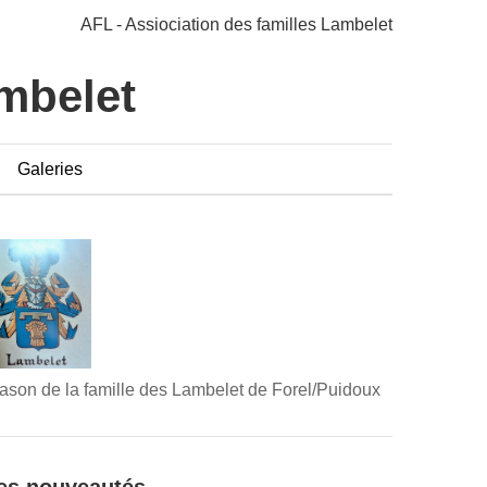
AFL - Assiociation des familles Lambelet
ambelet
Galeries
ason de la famille des Lambelet de Forel/Puidoux