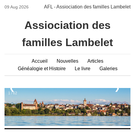
AFL - Assiociation des familles Lambelet
09 Aug 2026
Assiociation des
familles Lambelet
Accueil
Nouvelles
Articles
Généalogie et Histoire
Le livre
Galeries
❮
❯
1 / 62