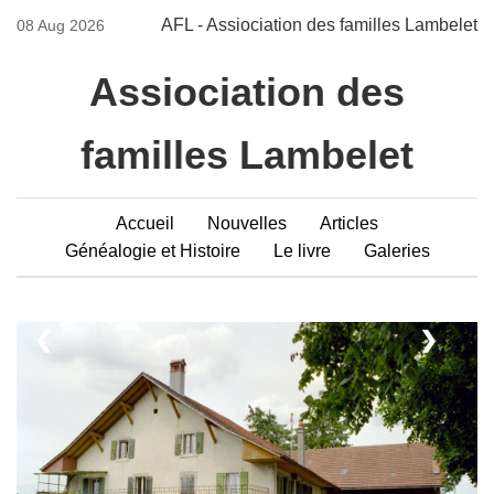
AFL - Assiociation des familles Lambelet
08 Aug 2026
Assiociation des
familles Lambelet
Accueil
Nouvelles
Articles
Généalogie et Histoire
Le livre
Galeries
❮
❯
1 / 23