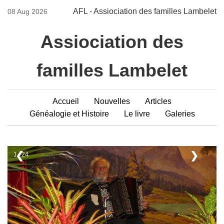
AFL - Assiociation des familles Lambelet
08 Aug 2026
Assiociation des
familles Lambelet
Accueil
Nouvelles
Articles
Généalogie et Histoire
Le livre
Galeries
❮
❯
1 / 24