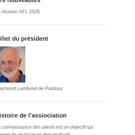
es nouveautés
 réunion AFL 2026
illet du président
aymond Lambelet de Puidoux
istoire de l'assiociation
 connaissance des aïeuls est un objectif qui
rmet de réunir leurs descendants