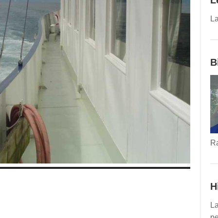
L
La
B
R
H
La
pe