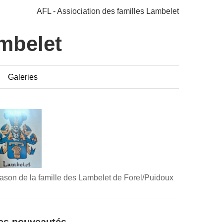
AFL - Assiociation des familles Lambelet
ambelet
Galeries
ason de la famille des Lambelet de Forel/Puidoux