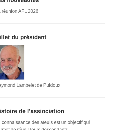
es nouveautés
 réunion AFL 2026
illet du président
aymond Lambelet de Puidoux
istoire de l'assiociation
 connaissance des aïeuls est un objectif qui
rmet de réunir leurs descendants