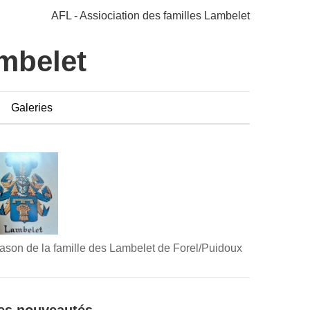
AFL - Assiociation des familles Lambelet
ambelet
Galeries
ason de la famille des Lambelet de Forel/Puidoux