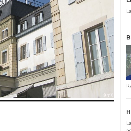
L
La
B
R
H
La
pe